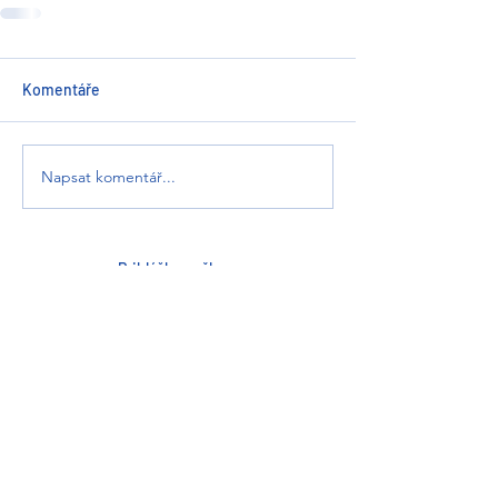
Komentáře
Napsat komentář...
Prihláška za člena
2% z daní
Stanovy KK Nepela Bratislava
Slovenský krasokorčuliarsky zväz