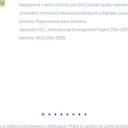
kategórie a v rámci činnosti pre SKrZ pôsobil aj ako repreze
účastníkmi vrcholných krasokorčuliarskych súťaží ako Junio
juniorov, Majstrovstvá sveta seniorov.
Absolvent ISU „ International Development Project 2014-2017
komisie SKrZ 2004-2009
u a tradíciu korčuľovania v Bratislave. Práve tu vznikol na území dne