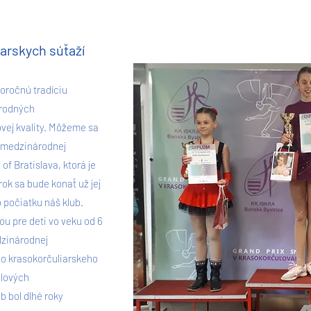
iarskych súťaží
oročnú tradíciu
árodných
vej kvality. Môžeme sa
 medzinárodnej
of Bratislava, ktorá je
ok sa bude konať už jej
o počiatku náš klub.
ou pre deti vo veku od 6
dzinárodnej
ého krasokorčuliarskeho
ólových
b bol dlhé roky