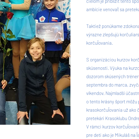
cieľom je priblížiť tento šp
ambície venovať sa pretek
Taktiež ponúkame zdokonaľ
výrazne zlepšujú korčuliar
korčuľovania.
S organizáciou kurzov ko
skúsenosti. Výuka na kur
dozorom skúsených trénero
septembra do marca, zvyča
víkendov. Najmladší účastní
o tento krásny šport môžu
krasokorčuľovania už ako č
pretekári Krasoklubu Ondre
V rámci kurzov korčuľovan
pre deti ako je Mikuláš na 