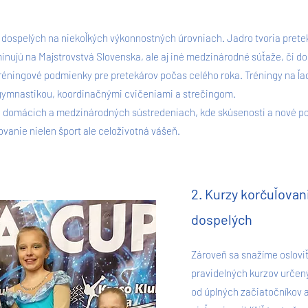
dospelých na niekoľkých výkonnostných úrovniach. Jadro tvoria preteká
nujú na Majstrovstvá Slovenska, ale aj iné medzinárodné súťaže, či d
tréningové podmienky pre pretekárov počas celého roka. Tréningy na ľ
 gymnastikou, koordinačnými cvičeniami a strečingom.
 domácich a medzinárodných sústredeniach, kde skúsenosti a nové poz
ľovanie nielen šport ale celoživotná vášeň.
2. Kurzy korčuľovani
dospelých
Zároveň sa snažíme osloviť 
pravidelných kurzov určený
od úplných začiatočníkov a