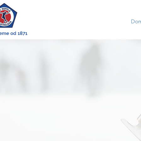
Do
jeme od 1871