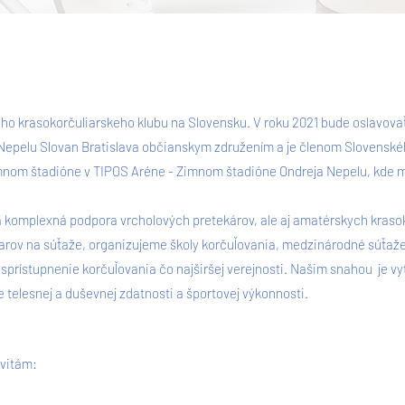
ho krasokorčuliarskeho klubu na Slovensku. V roku 2021 bude oslavovať 
 Nepelu Slovan Bratislava občianskym združením a je členom Slovenské
om štadióne v TIPOS Aréne - Zimnom štadióne Ondreja Nepelu, kde mám
a komplexná podpora vrcholových pretekárov, ale aj amatérskych kraso
iarov na súťaže, organizujeme školy korčuľovania, medzinárodné súťaže,
a sprístupnenie korčuľovania čo najširšej verejnosti. Našim snahou je 
 telesnej a duševnej zdatnosti a športovej výkonnosti.
ivitám: