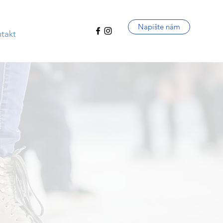
Napište nám
takt