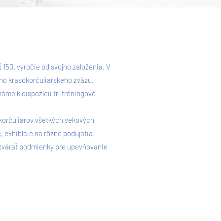
150. výročie od svojho založenia. V
ho krasokorčuliarskeho zväzu.
e k dispozícii tri tréningové
korčuliarov všetkých vekových
 exhibície na rôzne podujatia.
vytvárať podmienky pre upevňovanie