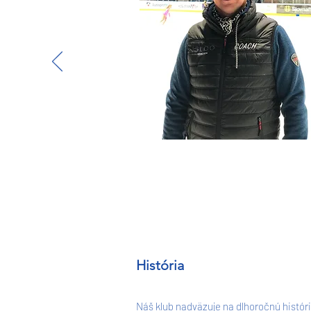
História
Náš klub nadväzuje na dlhoročnú históri