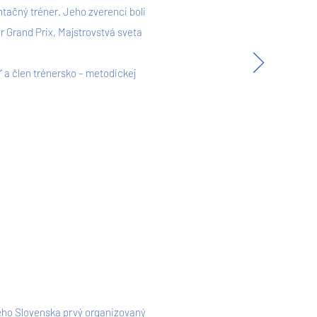
ntačný tréner. Jeho zverenci boli
r Grand Prix, Majstrovstvá sveta
“ a člen trénersko – metodickej
šného Slovenska prvý organizovaný