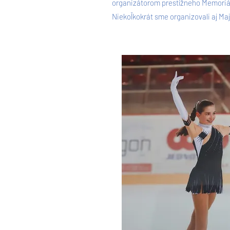
organizátorom prestížneho Memoriá
Niekoľkokrát sme organizovali aj Ma