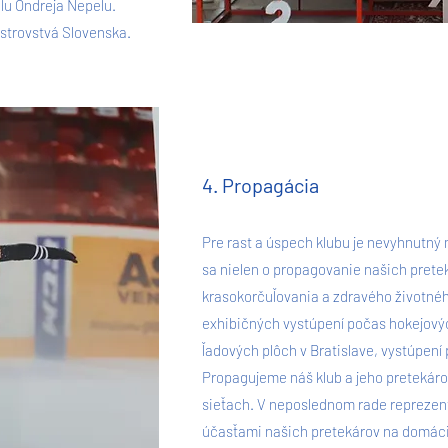
lu Ondreja Nepelu.
jstrovstvá Slovenska.
4. Propagácia
Pre rast a úspech klubu je nevyhnutný
sa nielen o propagovanie našich pretek
krasokorčuľovania a zdravého životnéh
exhibičných vystúpení počas hokejový
ľadových plôch v Bratislave, vystúpení
Propagujeme náš klub a jeho pretekárov
sieťach. V neposlednom rade reprezent
účasťami našich pretekárov na domáci