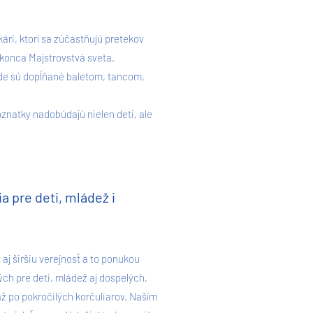
ri, ktorí sa zúčastňujú pretekov
okonca Majstrovstvá sveta.
ade sú dopĺňané baletom, tancom,
natky nadobúdajú nielen deti, ale
a pre deti, mládež i
aj širšiu verejnosť a to ponukou
ch pre deti, mládež aj dospelých,
ž po pokročilých korčuliarov. Naším