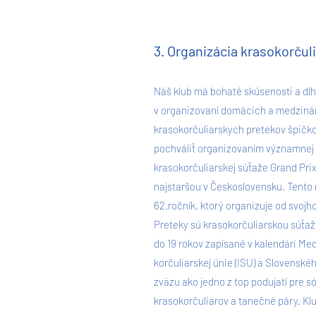
3. Organizácia krasokorčul
Náš klub má bohaté skúsenosti a dlh
v organizovaní domácich a medzin
krasokorčuliarskych pretekov špičko
pochváliť organizovaním významnej
krasokorčuliarskej súťaže Grand Prix 
najstaršou v Československu. Tento r
62.ročník, ktorý organizuje od svojh
Preteky sú krasokorčuliarskou súťaž
do 19 rokov zapísané v kalendári Me
korčuliarskej únie (ISU) a Slovensk
zväzu ako jedno z top podujatí pre s
krasokorčuliarov a tanečné páry. Klu