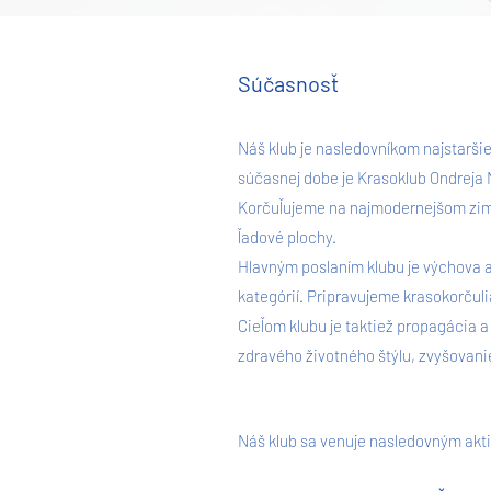
Súčasnosť
Náš klub je nasledovníkom najstaršie
súčasnej dobe je Krasoklub Ondreja
Korčuľujeme na najmodernejšom zimn
ľadové plochy.
Hlavným poslaním klubu je výchova 
kategórií. Pripravujeme krasokorčul
Cieľom klubu je taktiež propagácia 
zdravého životného štýlu, zvyšovanie
Náš klub sa venuje nasledovným akt