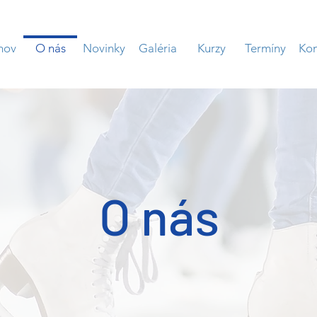
mov
O nás
Novinky
Galéria
Kurzy
Termíny
Kon
O nás