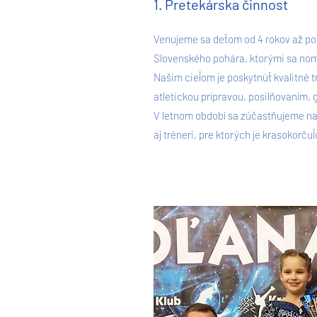
1. Pretekárska činnosť
Venujeme sa deťom od 4 rokov až po 
Slovenského pohára, ktorými sa nomi
Našim cieľom je poskytnúť kvalitné 
atletickou prípravou, posilňovaním,
V letnom období sa zúčastňujeme na
aj tréneri, pre ktorých je krasokorču