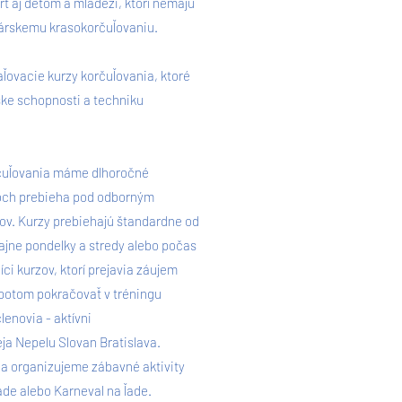
ort aj deťom a mládeži, ktorí nemajú
árskemu krasokorčuľovaniu.
ovacie kurzy korčuľovania, ktoré
ske schopnosti a techniku
rčuľovania máme dlhoročné
zoch prebieha pod odborným
v. Kurzy prebiehajú štandardne od
jne pondelky a stredy alebo počas
ci kurzov, ktorí prejavia záujem
 potom pokračovať v tréningu
lenovia - aktívni
ja Nepelu Slovan Bratislava.
ia organizujeme zábavné aktivity
ľade alebo Karneval na ľade.