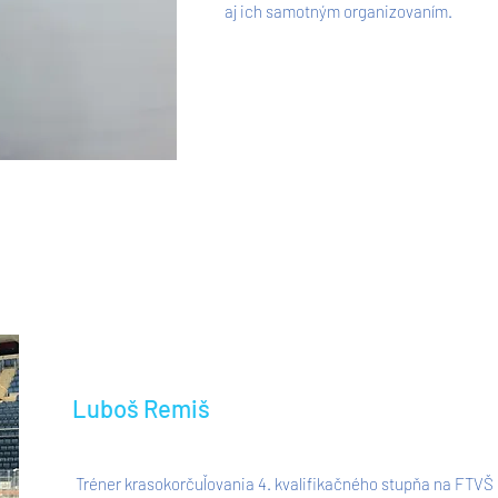
aj ich samotným organizovaním.
Luboš Remiš
Tréner krasokorčuľovania 4. kvalifikačného stupňa na FTVŠ